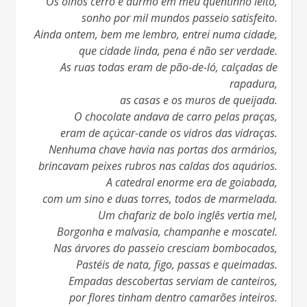
Os olhos cerro e durmo em meu quentinho leito,
sonho por mil mundos passeio satisfeito.
Ainda ontem, bem me lembro, entrei numa cidade,
que cidade linda, pena é não ser verdade.
As ruas todas eram de pão-de-ló, calçadas de
rapadura,
as casas e os muros de queijada.
O chocolate andava de carro pelas praças,
eram de açúcar-cande os vidros das vidraças.
Nenhuma chave havia nas portas dos armários,
brincavam peixes rubros nas caldas dos aquários.
A catedral enorme era de goiabada,
com um sino e duas torres, todos de marmelada.
Um chafariz de bolo inglês vertia mel,
Borgonha e malvasia, champanhe e moscatel.
Nas árvores do passeio cresciam bombocados,
Pastéis de nata, figo, passas e queimadas.
Empadas descobertas serviam de canteiros,
por flores tinham dentro camarões inteiros.