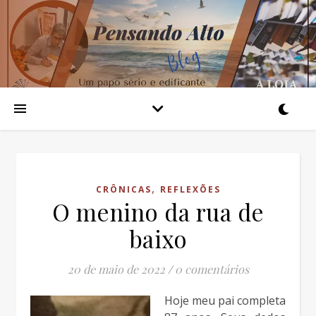
,
CRÔNICAS
REFLEXÕES
O menino da rua de
baixo
20 de maio de 2022
/
0 comentários
Hoje meu pai completa