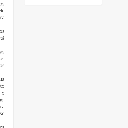
dos
ele
rá
ios
stá
as
us
as
ua
ito
 o
e,
ra
se
ara