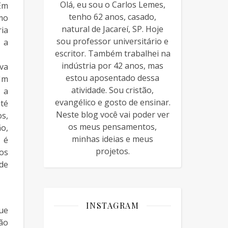
Olá, eu sou o Carlos Lemes,
Em
tenho 62 anos, casado,
mo
natural de Jacareí, SP. Hoje
ia
sou professor universitário e
 a
escritor. Também trabalhei na
indústria por 42 anos, mas
iva
estou aposentado dessa
Um
atividade. Sou cristão,
 a
evangélico e gosto de ensinar.
té
Neste blog você vai poder ver
s,
os meus pensamentos,
o,
minhas ideias e meus
 é
projetos.
os
de
INSTAGRAM
ue
ção