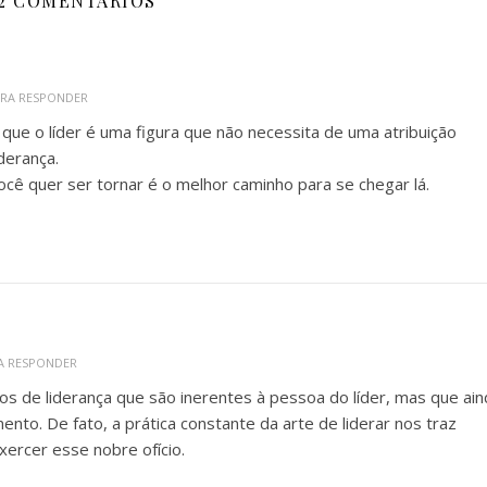
2 COMENTÁRIOS
ARA RESPONDER
ue o líder é uma figura que não necessita de uma atribuição
derança.
ocê quer ser tornar é o melhor caminho para se chegar lá.
A RESPONDER
tos de liderança que são inerentes à pessoa do líder, mas que ai
to. De fato, a prática constante da arte de liderar nos traz
ercer esse nobre ofício.