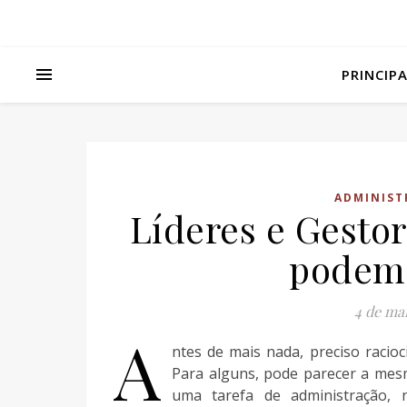
PRINCIP
ADMINIST
Líderes e Gesto
podem 
4 de ma
A
ntes de mais nada, preciso racio
Para alguns, pode parecer a mes
uma tarefa de administração,