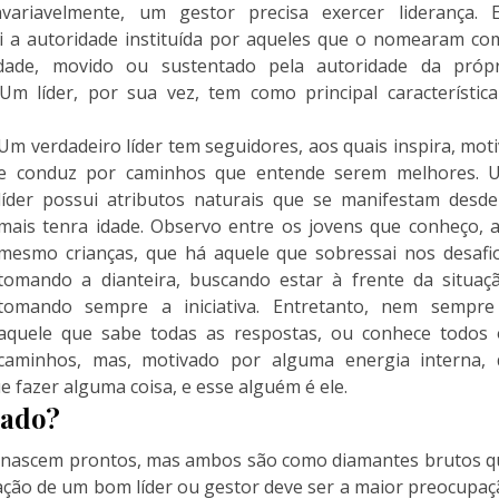
variavelmente, um gestor precisa exercer liderança. 
i a autoridade instituída por aqueles que o nomearam co
ridade, movido ou sustentado pela autoridade da própr
Um líder, por sua vez, tem como principal característica
Um verdadeiro líder tem seguidores, aos quais inspira, mot
e conduz por caminhos que entende serem melhores. 
líder possui atributos naturais que se manifestam desde
mais tenra idade. Observo entre os jovens que conheço, a
mesmo crianças, que há aquele que sobressai nos desafio
tomando a dianteira, buscando estar à frente da situaçã
tomando sempre a iniciativa. Entretanto, nem sempre
aquele que sabe todas as respostas, ou conhece todos 
caminhos, mas, motivado por alguma energia interna, 
fazer alguma coisa, e esse alguém é ele.
mado?
or nascem prontos, mas ambos são como diamantes brutos q
ação de um bom líder ou gestor deve ser a maior preocupa