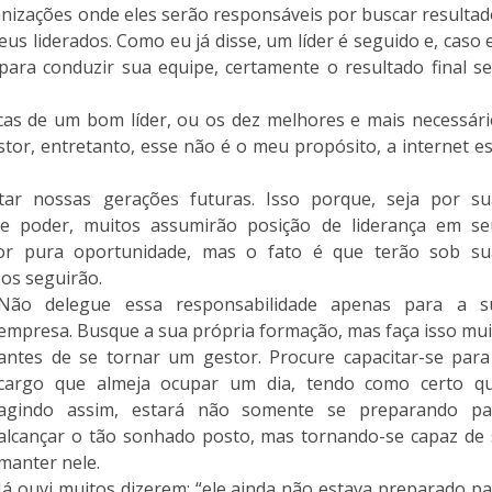
ganizações onde eles serão responsáveis por buscar resulta
seus liderados. Como eu já disse, um líder é seguido e, caso 
ara conduzir sua equipe, certamente o resultado final se
ticas de um bom líder, ou os dez melhores e mais necessár
or, entretanto, esse não é o meu propósito, a internet e
tar nossas gerações futuras. Isso porque, seja por su
 de poder, muitos assumirão posição de liderança em se
por pura oportunidade, mas o fato é que terão sob su
os seguirão.
Não delegue essa responsabilidade apenas para a s
empresa. Busque a sua própria formação, mas faça isso mu
antes de se tornar um gestor. Procure capacitar-se para
cargo que almeja ocupar um dia, tendo como certo qu
agindo assim, estará não somente se preparando pa
alcançar o tão sonhado posto, mas tornando-se capaz de 
manter nele.
Já ouvi muitos dizerem: “ele ainda não estava preparado p