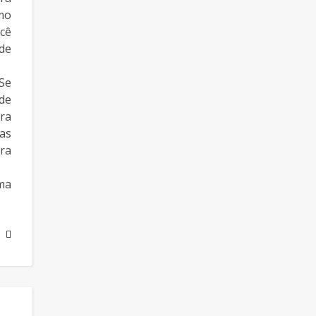
mo
cê
de
Se
de
ra
as
ra
ma