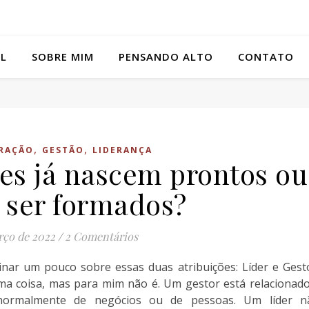
AL
SOBRE MIM
PENSANDO ALTO
CONTATO
,
,
RAÇÃO
GESTÃO
LIDERANÇA
res já nascem prontos ou
ser formados?
rço de 2022
/
2 Comentários
cinar um pouco sobre essas duas atribuições: Líder e Gest
ma coisa, mas para mim não é. Um gestor está relacionado
 normalmente de negócios ou de pessoas. Um líder n